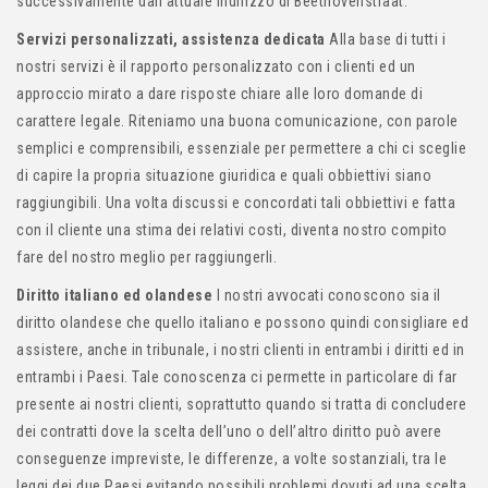
successivamente dall’attuale indirizzo di Beethovenstraat.
Servizi personalizzati, assistenza dedicata
Alla base di tutti i
nostri servizi è il rapporto personalizzato con i clienti ed un
approccio mirato a dare risposte chiare alle loro domande di
carattere legale. Riteniamo una buona comunicazione, con parole
semplici e comprensibili, essenziale per permettere a chi ci sceglie
di capire la propria situazione giuridica e quali obbiettivi siano
raggiungibili. Una volta discussi e concordati tali obbiettivi e fatta
con il cliente una stima dei relativi costi, diventa nostro compito
fare del nostro meglio per raggiungerli.
Diritto italiano ed olandese
I nostri avvocati conoscono sia il
diritto olandese che quello italiano e possono quindi consigliare ed
assistere, anche in tribunale, i nostri clienti in entrambi i diritti ed in
entrambi i Paesi. Tale conoscenza ci permette in particolare di far
presente ai nostri clienti, soprattutto quando si tratta di concludere
dei contratti dove la scelta dell’uno o dell’altro diritto può avere
conseguenze impreviste, le differenze, a volte sostanziali, tra le
leggi dei due Paesi evitando possibili problemi dovuti ad una scelta