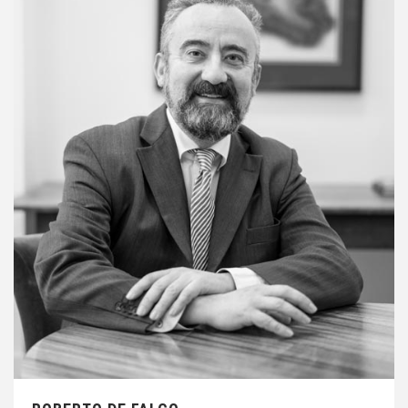
E-mail:
defalco@fjplaw.nl